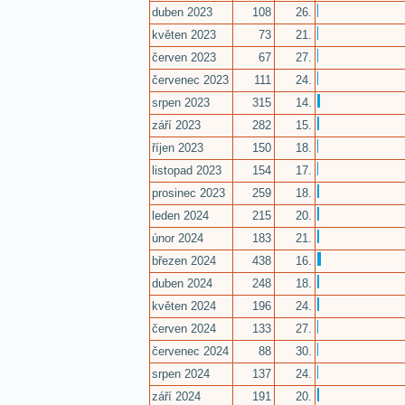
duben 2023
108
26.
květen 2023
73
21.
červen 2023
67
27.
červenec 2023
111
24.
srpen 2023
315
14.
září 2023
282
15.
říjen 2023
150
18.
listopad 2023
154
17.
prosinec 2023
259
18.
leden 2024
215
20.
únor 2024
183
21.
březen 2024
438
16.
duben 2024
248
18.
květen 2024
196
24.
červen 2024
133
27.
červenec 2024
88
30.
srpen 2024
137
24.
září 2024
191
20.