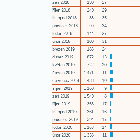
září 2018
130
27.
říjen 2018
240
29.
listopad 2018
83
35.
prosinec 2018
99
34.
leden 2019
144
27.
únor 2019
109
31.
březen 2019
186
24.
duben 2019
872
13.
květen 2019
722
20.
červen 2019
1 471
11.
červenec 2019
1 438
10.
srpen 2019
1 160
9.
září 2019
1 540
8.
říjen 2019
366
17.
listopad 2019
361
16.
prosinec 2019
394
17.
leden 2020
1 163
14.
únor 2020
1 338
11.