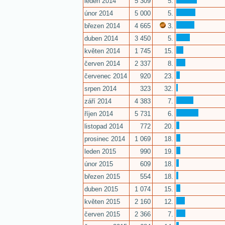
leden 2014
5 309
5.
únor 2014
5 000
5.
březen 2014
4 665
3.
duben 2014
3 450
5.
květen 2014
1 745
15.
červen 2014
2 337
8.
červenec 2014
920
23.
srpen 2014
323
32.
září 2014
4 383
7.
říjen 2014
5 731
6.
listopad 2014
772
20.
prosinec 2014
1 069
18.
leden 2015
990
19.
únor 2015
609
18.
březen 2015
554
18.
duben 2015
1 074
15.
květen 2015
2 160
12.
červen 2015
2 366
7.