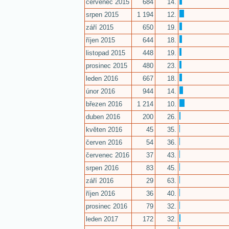
červenec 2015
684
14.
srpen 2015
1 194
12.
září 2015
650
19.
říjen 2015
644
18.
listopad 2015
448
19.
prosinec 2015
480
23.
leden 2016
667
18.
únor 2016
944
14.
březen 2016
1 214
10.
duben 2016
200
26.
květen 2016
45
35.
červen 2016
54
36.
červenec 2016
37
43.
srpen 2016
83
45.
září 2016
29
63.
říjen 2016
36
40.
prosinec 2016
79
32.
leden 2017
172
32.