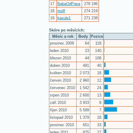
17.
BabaOdPasa
278 196
18.
moff
274 219
19.
kasule1
271 238
Skóre po měsících:
Měsíc a rok
Body
Pozice
prosinec 2009
64
118.
leden 2010
23
140.
březen 2010
44
108.
duben 2010
491
40.
květen 2010
2 073
18.
červen 2010
2 960
12.
červenec 2010
1 542
24.
srpen 2010
2 600
13.
září 2010
3 933
9.
říjen 2010
5 599
7.
listopad 2010
1 379
18.
prosinec 2010
651
33.
leden 2011
875
27.