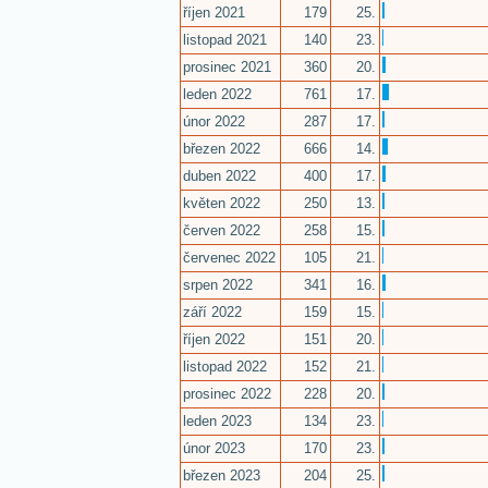
říjen 2021
179
25.
listopad 2021
140
23.
prosinec 2021
360
20.
leden 2022
761
17.
únor 2022
287
17.
březen 2022
666
14.
duben 2022
400
17.
květen 2022
250
13.
červen 2022
258
15.
červenec 2022
105
21.
srpen 2022
341
16.
září 2022
159
15.
říjen 2022
151
20.
listopad 2022
152
21.
prosinec 2022
228
20.
leden 2023
134
23.
únor 2023
170
23.
březen 2023
204
25.