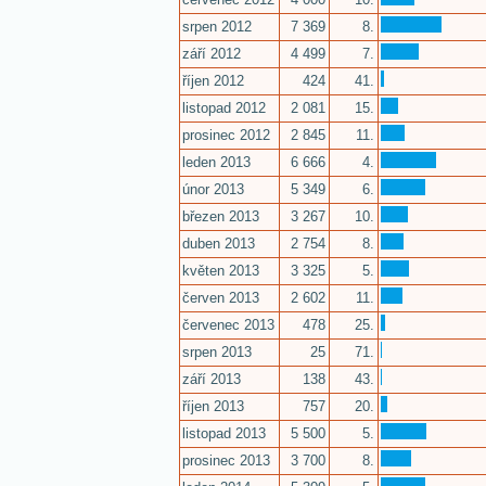
srpen 2012
7 369
8.
září 2012
4 499
7.
říjen 2012
424
41.
listopad 2012
2 081
15.
prosinec 2012
2 845
11.
leden 2013
6 666
4.
únor 2013
5 349
6.
březen 2013
3 267
10.
duben 2013
2 754
8.
květen 2013
3 325
5.
červen 2013
2 602
11.
červenec 2013
478
25.
srpen 2013
25
71.
září 2013
138
43.
říjen 2013
757
20.
listopad 2013
5 500
5.
prosinec 2013
3 700
8.