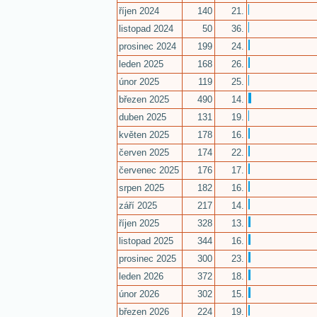
říjen 2024
140
21.
listopad 2024
50
36.
prosinec 2024
199
24.
leden 2025
168
26.
únor 2025
119
25.
březen 2025
490
14.
duben 2025
131
19.
květen 2025
178
16.
červen 2025
174
22.
červenec 2025
176
17.
srpen 2025
182
16.
září 2025
217
14.
říjen 2025
328
13.
listopad 2025
344
16.
prosinec 2025
300
23.
leden 2026
372
18.
únor 2026
302
15.
březen 2026
224
19.