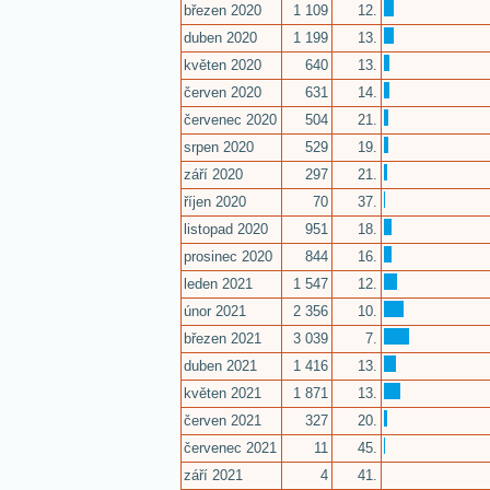
březen 2020
1 109
12.
duben 2020
1 199
13.
květen 2020
640
13.
červen 2020
631
14.
červenec 2020
504
21.
srpen 2020
529
19.
září 2020
297
21.
říjen 2020
70
37.
listopad 2020
951
18.
prosinec 2020
844
16.
leden 2021
1 547
12.
únor 2021
2 356
10.
březen 2021
3 039
7.
duben 2021
1 416
13.
květen 2021
1 871
13.
červen 2021
327
20.
červenec 2021
11
45.
září 2021
4
41.