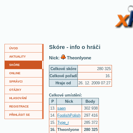
XKví
Skóre - info o hráči
ÚVOD
AKTUALITY
Nick:
Theonlyone
SKÓRE
Celkové skóre
280 325
ONLINE
Celkové pořadí
16.
SPRÁVCI
Hraje od
26. 12. 2009 07:27
OTÁZKY
Celkové umístění:
HLASOVÁNÍ
P
Nick
Body
REGISTRACE
13.
saen
302 938
14.
FoolishPolish
297 416
PŘIHLÁSIT SE
15.
Type_r
285 372
16.
Theonlyone
280 325