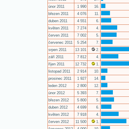
únor 2011
1 990
16.
březen 2011
4 076
11.
duben 2011
4 551
6.
květen 2011
7 274
4.
červen 2011
7 002
5.
červenec 2011
5 254
7.
srpen 2011
13 101
2.
září 2011
7 812
4.
říjen 2011
12 732
1.
listopad 2011
2 914
10.
prosinec 2011
1 927
14.
leden 2012
2 800
12.
únor 2012
5 393
7.
březen 2012
5 800
5.
duben 2012
4 699
6.
květen 2012
7 918
4.
červen 2012
11 500
1.
červenec 2012
4 000
10.