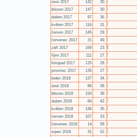
únor 2017
142
30.
březen 2017
147
30.
duben 2017
97
36.
květen 2017
116
31.
červen 2017
145
29.
červenec 2017
31
49.
září 2017
169
23.
říjen 2017
111
27.
listopad 2017
125
29.
prosinec 2017
135
27.
leden 2018
137
34.
únor 2018
86
39.
březen 2018
150
38.
duben 2018
84
42.
květen 2018
146
35.
červen 2018
107
33.
červenec 2018
14
59.
srpen 2018
31
52.