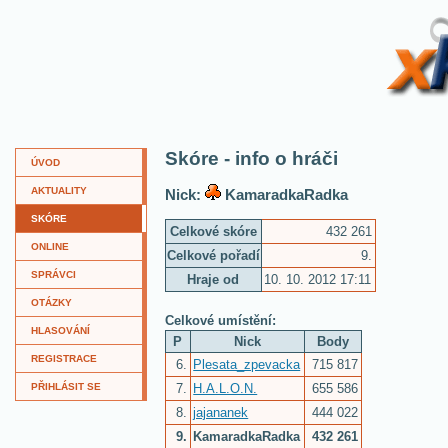
XKví
Skóre - info o hráči
ÚVOD
AKTUALITY
Nick:
KamaradkaRadka
SKÓRE
Celkové skóre
432 261
ONLINE
Celkové pořadí
9.
SPRÁVCI
Hraje od
10. 10. 2012 17:11
OTÁZKY
Celkové umístění:
HLASOVÁNÍ
P
Nick
Body
REGISTRACE
6.
Plesata_zpevacka
715 817
7.
H.A.L.O.N.
655 586
PŘIHLÁSIT SE
8.
jajananek
444 022
9.
KamaradkaRadka
432 261