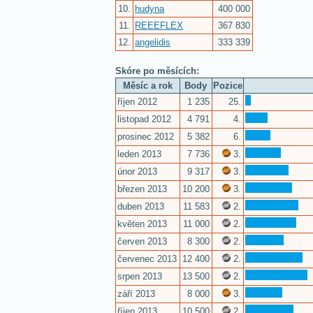
10.
hudyna
400 000
11.
REEEFLEX
367 830
12.
angelidis
333 339
Skóre po měsících:
Měsíc a rok
Body
Pozice
říjen 2012
1 235
25.
listopad 2012
4 791
4.
prosinec 2012
5 382
6.
leden 2013
7 736
3.
únor 2013
9 317
3.
březen 2013
10 200
3.
duben 2013
11 583
2.
květen 2013
11 000
2.
červen 2013
8 300
2.
červenec 2013
12 400
2.
srpen 2013
13 500
2.
září 2013
8 000
3.
říjen 2013
10 500
2.