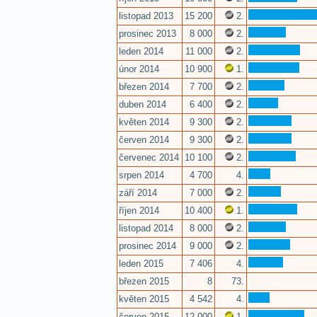
listopad 2013
15 200
2.
prosinec 2013
8 000
2.
leden 2014
11 000
2.
únor 2014
10 900
1.
březen 2014
7 700
2.
duben 2014
6 400
2.
květen 2014
9 300
2.
červen 2014
9 300
2.
červenec 2014
10 100
2.
srpen 2014
4 700
4.
září 2014
7 000
2.
říjen 2014
10 400
1.
listopad 2014
8 000
2.
prosinec 2014
9 000
2.
leden 2015
7 406
4.
březen 2015
8
73.
květen 2015
4 542
4.
červen 2015
12 000
1.