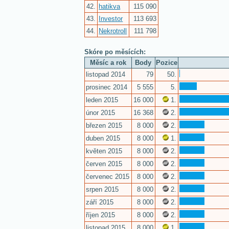
42.
hatikva
115 090
43.
Investor
113 693
44.
Nekrotroll
111 798
Skóre po měsících:
Měsíc a rok
Body
Pozice
listopad 2014
79
50.
prosinec 2014
5 555
5.
leden 2015
16 000
1.
únor 2015
16 368
2.
březen 2015
8 000
2.
duben 2015
8 000
1.
květen 2015
8 000
2.
červen 2015
8 000
2.
červenec 2015
8 000
2.
srpen 2015
8 000
2.
září 2015
8 000
2.
říjen 2015
8 000
2.
listopad 2015
8 000
1.