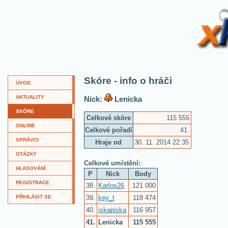
XKví
Skóre - info o hráči
ÚVOD
AKTUALITY
Nick:
Lenicka
SKÓRE
Celkové skóre
115 555
ONLINE
Celkové pořadí
41.
SPRÁVCI
Hraje od
30. 11. 2014 22:35
OTÁZKY
Celkové umístění:
HLASOVÁNÍ
P
Nick
Body
REGISTRACE
38.
Karlos26
121 000
39.
key_t
118 474
PŘIHLÁSIT SE
40.
iskapiska
116 957
41.
Lenicka
115 555