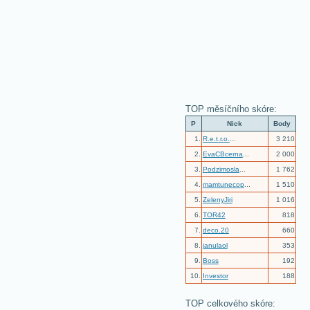
TOP měsíčního skóre:
P
Nick
Body
1.
R.e.t.r.o.
...
3 210
2.
EvaCBcerna
...
2 000
3.
Podzimosla
...
1 762
4.
mamtunecop
...
1 510
5.
ZelenyJiri
1 016
6.
TOR42
818
7.
deco.20
660
8.
janulaol
353
9.
Boss
192
10.
Investor
188
TOP celkového skóre: