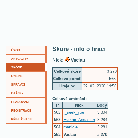
Skóre - info o hráči
ÚVOD
AKTUALITY
Nick:
Vaclau
SKÓRE
Celkové skóre
3 270
ONLINE
Celkové pořadí
565.
SPRÁVCI
Hraje od
29. 02. 2020 14:56
OTÁZKY
Celkové umístění:
HLASOVÁNÍ
P
Nick
Body
REGISTRACE
562.
I_seek_you
3 304
563.
Human_Assassin
3 284
PŘIHLÁSIT SE
564.
marticie
3 281
565.
Vaclau
3 270