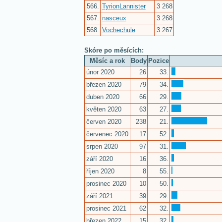
566.
TyrionLannister
3 268
567.
nasceux
3 268
568.
Vochechule
3 267
Skóre po měsících:
Měsíc a rok
Body
Pozice
únor 2020
26
33.
březen 2020
79
34.
duben 2020
66
29.
květen 2020
63
27.
červen 2020
238
21.
červenec 2020
17
52.
srpen 2020
97
31.
září 2020
16
36.
říjen 2020
8
55.
prosinec 2020
10
50.
září 2021
39
29.
prosinec 2021
62
32.
březen 2022
15
32.