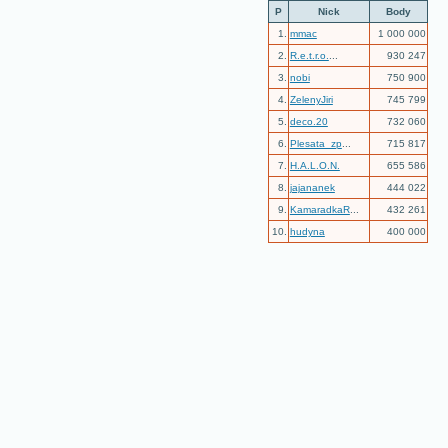
P
Nick
Body
1.
mmac
1 000 000
2.
R.e.t.r.o.
...
930 247
3.
nobi
750 900
4.
ZelenyJiri
745 799
5.
deco.20
732 060
6.
Plesata_zp
...
715 817
7.
H.A.L.O.N.
655 586
8.
jajananek
444 022
9.
KamaradkaR
...
432 261
10.
hudyna
400 000