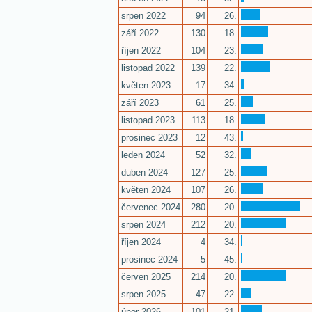
srpen 2022
94
26.
září 2022
130
18.
říjen 2022
104
23.
listopad 2022
139
22.
květen 2023
17
34.
září 2023
61
25.
listopad 2023
113
18.
prosinec 2023
12
43.
leden 2024
52
32.
duben 2024
127
25.
květen 2024
107
26.
červenec 2024
280
20.
srpen 2024
212
20.
říjen 2024
4
34.
prosinec 2024
5
45.
červen 2025
214
20.
srpen 2025
47
22.
únor 2026
101
21.