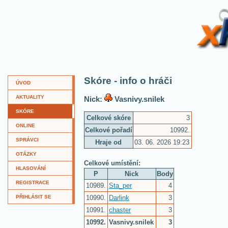
XKví
Skóre - info o hráči
ÚVOD
AKTUALITY
Nick:
Vasnivy.snilek
SKÓRE
Celkové skóre
3
ONLINE
Celkové pořadí
10992.
SPRÁVCI
Hraje od
03. 06. 2026 19:23
OTÁZKY
Celkové umístění:
HLASOVÁNÍ
P
Nick
Body
REGISTRACE
10989.
Sta_per
4
10990.
Darlink
3
PŘIHLÁSIT SE
10991.
chaster
3
10992.
Vasnivy.snilek
3