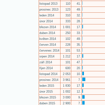
listopad 2013
110
41.
prosinec 2013
123
49.
leden 2014
310
32.
únor 2014
333
28.
březen 2014
1 001
17.
duben 2014
250
33.
květen 2014
102
49.
červen 2014
228
35.
červenec 2014
101
53.
srpen 2014
1 212
17.
září 2014
101
47.
říjen 2014
600
20.
listopad 2014
2 053
10.
prosinec 2014
3 961
7.
leden 2015
1 830
17.
únor 2015
1 002
12.
březen 2015
3 000
9.
duben 2015
2 900
7.