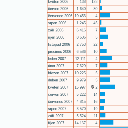
květen 2006
138
128.
červen 2006
1 640
30.
červenec 2006
10 453
4.
srpen 2006
1 245
45.
září 2006
6 416
7.
říjen 2006
8 606
5.
listopad 2006
2 753
22.
prosinec 2006
6 586
10.
leden 2007
12 111
4.
únor 2007
7 629
7.
březen 2007
10 225
5.
duben 2007
9 979
5.
květen 2007
15 997
2.
červen 2007
5 222
14.
červenec 2007
4 815
16.
srpen 2007
3 570
19.
září 2007
5 524
11.
říjen 2007
14 167
4.