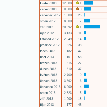
květen 2012
12 000
1.
červen 2012
9 000
3.
červenec 2012
1 000
26.
srpen 2012
8 000
7.
září 2012
20 392
1.
říjen 2012
3 133
11.
listopad 2012
2 549
14.
prosinec 2012
326
38.
leden 2013
182
47.
únor 2013
101
58.
březen 2013
615
27.
duben 2013
310
37.
květen 2013
2 700
9.
červen 2013
3 692
6.
červenec 2013
6 000
4.
srpen 2013
2 823
5.
září 2013
1 000
18.
říjen 2013
177
46.