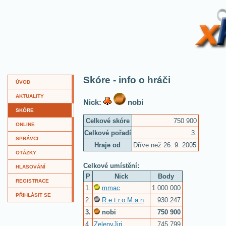
XKví
Skóre - info o hráči
ÚVOD
AKTUALITY
Nick:
nobi
SKÓRE
Celkové skóre
750 900
ONLINE
Celkové pořadí
3.
SPRÁVCI
Hraje od
Dříve než 26. 9. 2005
OTÁZKY
Celkové umístění:
HLASOVÁNÍ
P
Nick
Body
REGISTRACE
1.
mmac
1 000 000
PŘIHLÁSIT SE
2.
R.e.t.r.o.M.a.n
930 247
3.
nobi
750 900
4.
ZelenyJiri
745 799