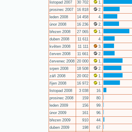
listopad 2007
30 702
1.
prosinec 2007
16 818
2.
leden 2008
14 458
4.
únor 2008
16 236
2.
březen 2008
27 065
1.
duben 2008
11 611
4.
květen 2008
11 111
3.
červen 2008
11 661
2.
červenec 2008
20 000
1.
srpen 2008
18 508
2.
září 2008
20 002
1.
říjen 2008
16 972
1.
listopad 2008
3 038
16.
prosinec 2008
159
80.
leden 2009
156
99.
únor 2009
161
96.
březen 2009
910
44.
duben 2009
198
67.