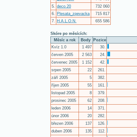
5.
deco.20
732 060
6.
Plesata_zpevacka
715 817
7.
H.A.L.O.N.
655 586
Skóre po měsících:
Měsíc a rok
Body
Pozice
Kvíz 1.0
1 497
30.
červen 2005
2 563
24.
červenec 2005
1 152
42.
srpen 2005
22
261.
září 2005
5
382.
říjen 2005
55
161.
listopad 2005
8
379.
prosinec 2005
62
208.
leden 2006
14
371.
únor 2006
20
282.
březen 2006
137
126.
duben 2006
135
112.