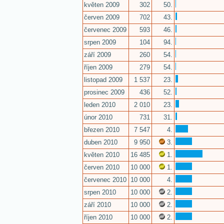
květen 2009
302
50.
červen 2009
702
43.
červenec 2009
593
46.
srpen 2009
104
94.
září 2009
260
54.
říjen 2009
279
54.
listopad 2009
1 537
23.
prosinec 2009
436
52.
leden 2010
2 010
23.
únor 2010
731
31.
březen 2010
7 547
4.
duben 2010
9 950
3.
květen 2010
16 485
1.
červen 2010
10 000
1.
červenec 2010
10 000
4.
srpen 2010
10 000
2.
září 2010
10 000
2.
říjen 2010
10 000
2.