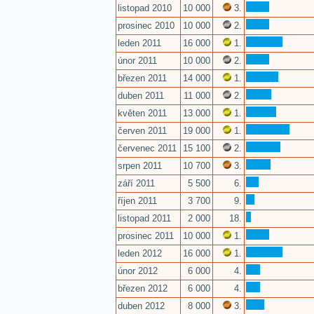
listopad 2010
10 000
3.
prosinec 2010
10 000
2.
leden 2011
16 000
1.
únor 2011
10 000
2.
březen 2011
14 000
1.
duben 2011
11 000
2.
květen 2011
13 000
1.
červen 2011
19 000
1.
červenec 2011
15 100
2.
srpen 2011
10 700
3.
září 2011
5 500
6.
říjen 2011
3 700
9.
listopad 2011
2 000
18.
prosinec 2011
10 000
1.
leden 2012
16 000
1.
únor 2012
6 000
4.
březen 2012
6 000
4.
duben 2012
8 000
3.