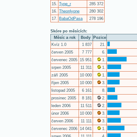
15.
Type_r
285 372
16.
Theonlyone
280 302
17.
BabaOdPasa
278 196
Skóre po měsících:
Měsíc a rok
Body
Pozice
Kvíz 1.0
1 837
21.
červen 2005
7 777
6.
červenec 2005
15 951
1.
srpen 2005
11 311
1.
září 2005
10 000
1.
říjen 2005
10 000
3.
listopad 2005
6 161
8.
prosinec 2005
8 181
2.
leden 2006
11 511
2.
únor 2006
10 000
3.
červen 2006
11 111
3.
červenec 2006
14 041
1.
srpen 2006
11 111
4.