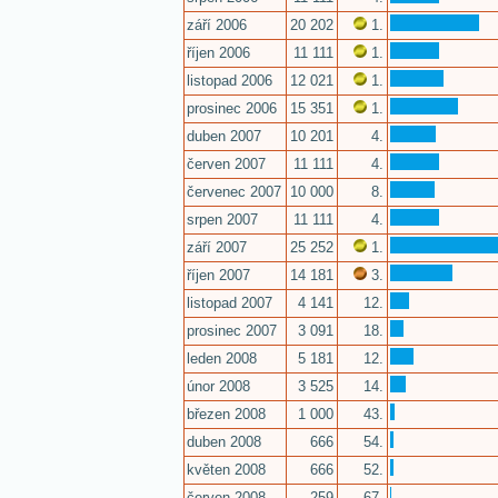
září 2006
20 202
1.
říjen 2006
11 111
1.
listopad 2006
12 021
1.
prosinec 2006
15 351
1.
duben 2007
10 201
4.
červen 2007
11 111
4.
červenec 2007
10 000
8.
srpen 2007
11 111
4.
září 2007
25 252
1.
říjen 2007
14 181
3.
listopad 2007
4 141
12.
prosinec 2007
3 091
18.
leden 2008
5 181
12.
únor 2008
3 525
14.
březen 2008
1 000
43.
duben 2008
666
54.
květen 2008
666
52.
červen 2008
259
67.