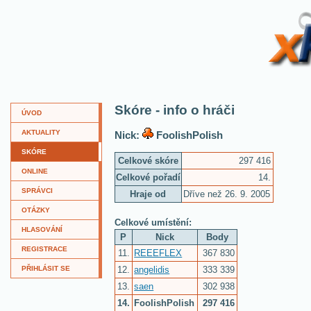
XKví
Skóre - info o hráči
ÚVOD
AKTUALITY
Nick:
FoolishPolish
SKÓRE
Celkové skóre
297 416
ONLINE
Celkové pořadí
14.
SPRÁVCI
Hraje od
Dříve než 26. 9. 2005
OTÁZKY
Celkové umístění:
HLASOVÁNÍ
P
Nick
Body
REGISTRACE
11.
REEEFLEX
367 830
12.
angelidis
333 339
PŘIHLÁSIT SE
13.
saen
302 938
14.
FoolishPolish
297 416