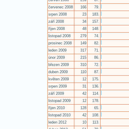
červenec 2008
166
79.
srpen 2008
23
183.
září 2008
34
157.
říjen 2008
48
148.
listopad 2008
279
74.
prosinec 2008
149
82.
leden 2009
317
71.
únor 2009
215
86.
březen 2009
310
72.
duben 2009
110
87.
květen 2009
12
175.
srpen 2009
31
136.
září 2009
42
114.
listopad 2009
12
178.
říjen 2010
128
65.
listopad 2010
42
108.
leden 2012
10
113.