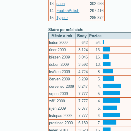
13.
saen
302 938
14.
FoolishPolish
297 416
15.
Type_r
285 372
Skóre po měsících:
Měsíc a rok
Body
Pozice
leden 2009
642
54.
únor 2009
3 124
13.
březen 2009
3 046
16.
duben 2009
3 592
13.
květen 2009
4 724
8.
červen 2009
5 209
5.
červenec 2009
8 247
4.
srpen 2009
7 777
5.
září 2009
7 777
4.
říjen 2009
6 377
6.
listopad 2009
7 777
4.
prosinec 2009
6 189
7.
leden 2010
3 520
15.