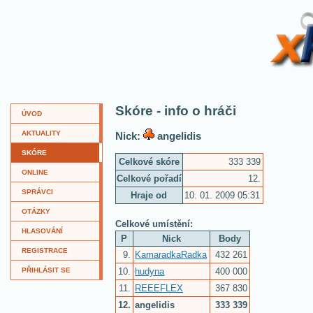
XKví
Skóre - info o hráči
ÚVOD
AKTUALITY
Nick:
angelidis
SKÓRE
Celkové skóre
333 339
ONLINE
Celkové pořadí
12.
SPRÁVCI
Hraje od
10. 01. 2009 05:31
OTÁZKY
Celkové umístění:
HLASOVÁNÍ
P
Nick
Body
REGISTRACE
9.
KamaradkaRadka
432 261
10.
hudyna
400 000
PŘIHLÁSIT SE
11.
REEEFLEX
367 830
12.
angelidis
333 339