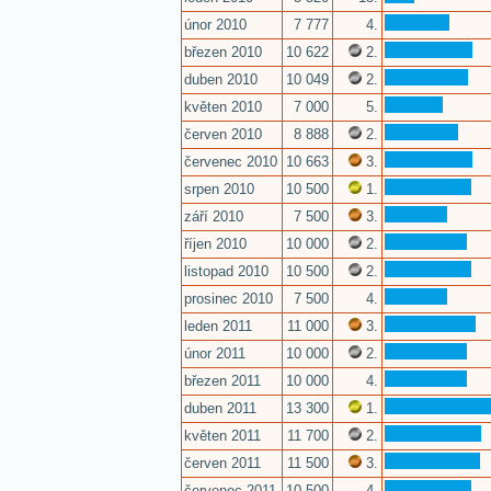
únor 2010
7 777
4.
březen 2010
10 622
2.
duben 2010
10 049
2.
květen 2010
7 000
5.
červen 2010
8 888
2.
červenec 2010
10 663
3.
srpen 2010
10 500
1.
září 2010
7 500
3.
říjen 2010
10 000
2.
listopad 2010
10 500
2.
prosinec 2010
7 500
4.
leden 2011
11 000
3.
únor 2011
10 000
2.
březen 2011
10 000
4.
duben 2011
13 300
1.
květen 2011
11 700
2.
červen 2011
11 500
3.
červenec 2011
10 500
4.