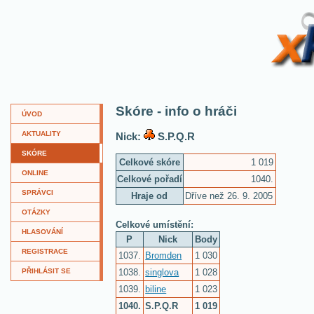
XKví
Skóre - info o hráči
ÚVOD
AKTUALITY
Nick:
S.P.Q.R
SKÓRE
Celkové skóre
1 019
ONLINE
Celkové pořadí
1040.
SPRÁVCI
Hraje od
Dříve než 26. 9. 2005
OTÁZKY
Celkové umístění:
HLASOVÁNÍ
P
Nick
Body
REGISTRACE
1037.
Bromden
1 030
1038.
singlova
1 028
PŘIHLÁSIT SE
1039.
biline
1 023
1040.
S.P.Q.R
1 019