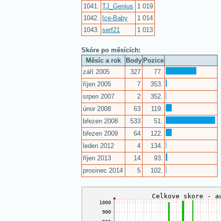
1041.
TJ_Genius
1 019
1042.
Ice-Baby
1 014
1043.
serf21
1 013
Skóre po měsících:
Měsíc a rok
Body
Pozice
září 2005
327
77.
říjen 2005
7
353.
srpen 2007
2
352.
únor 2008
63
119.
březen 2008
533
51.
březen 2009
64
122.
leden 2012
4
134.
říjen 2013
14
93.
prosinec 2014
5
102.