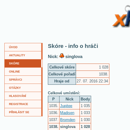
XKví
Skóre - info o hráči
ÚVOD
AKTUALITY
Nick:
singlova
SKÓRE
Celkové skóre
1 028
ONLINE
Celkové pořadí
1038.
SPRÁVCI
Hraje od
27. 07. 2016 22:34
OTÁZKY
Celkové umístění:
HLASOVÁNÍ
P
Nick
Body
REGISTRACE
1035.
Jupitee
1 035
1036.
Madisen
1 033
PŘIHLÁSIT SE
1037.
Bromden
1 030
1038.
singlova
1 028