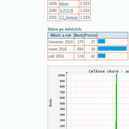
1039.
biline
1 023
1040.
S.P.Q.R
1 019
1041.
TJ_Genius
1 019
Skóre po měsících:
Měsíc a rok
Body
Pozice
červenec 2016
170
27.
srpen 2016
684
18.
září 2016
174
42.