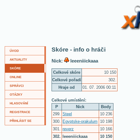
XKví
Skóre - info o hráči
ÚVOD
AKTUALITY
Nick:
leeeniiickaaa
SKÓRE
Celkové skóre
10 150
ONLINE
Celkové pořadí
302.
SPRÁVCI
Hraje od
01. 07. 2006 00:11
OTÁZKY
Celkové umístění:
HLASOVÁNÍ
P
Nick
Body
REGISTRACE
299.
Steel
10 236
300.
Egyptske-orakulum
10 198
PŘIHLÁSIT SE
301.
reverz
10 166
302.
leeeniiickaaa
10 150