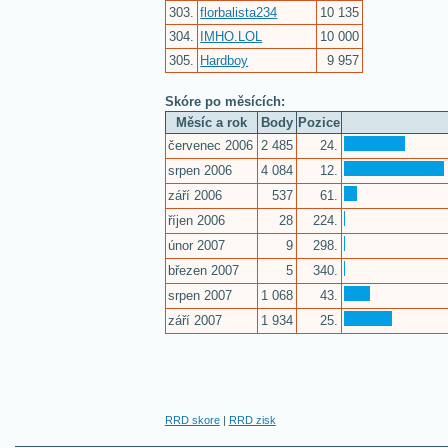
303.
florbalista234
10 135
304.
IMHO.LOL
10 000
305.
Hardboy
9 957
Skóre po měsících:
Měsíc a rok
Body
Pozice
červenec 2006
2 485
24.
srpen 2006
4 084
12.
září 2006
537
61.
říjen 2006
28
224.
únor 2007
9
298.
březen 2007
5
340.
srpen 2007
1 068
43.
září 2007
1 934
25.
RRD skore
|
RRD zisk