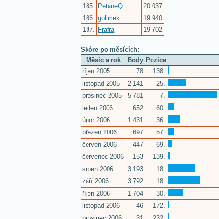
185.
PetaneQ
20 037
186.
golimek.
19 940
187.
Frafra
19 702
Skóre po měsících:
Měsíc a rok
Body
Pozice
říjen 2005
78
138.
listopad 2005
2 141
25.
prosinec 2005
5 781
7.
leden 2006
652
60.
únor 2006
1 431
36.
březen 2006
697
57.
červen 2006
447
69.
červenec 2006
153
139.
srpen 2006
3 193
18.
září 2006
3 792
18.
říjen 2006
1 704
30.
listopad 2006
46
172.
prosinec 2006
31
232.