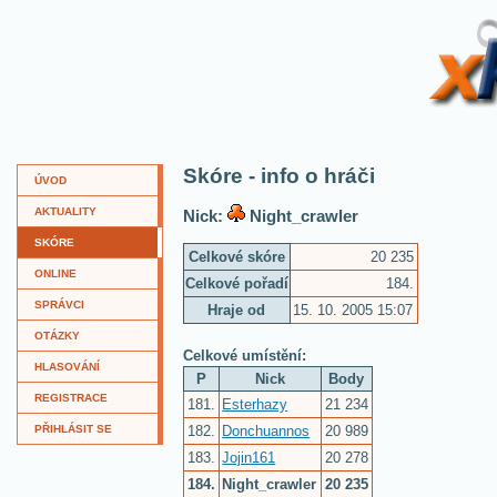
XKví
Skóre - info o hráči
ÚVOD
AKTUALITY
Nick:
Night_crawler
SKÓRE
Celkové skóre
20 235
ONLINE
Celkové pořadí
184.
SPRÁVCI
Hraje od
15. 10. 2005 15:07
OTÁZKY
Celkové umístění:
HLASOVÁNÍ
P
Nick
Body
REGISTRACE
181.
Esterhazy
21 234
182.
Donchuannos
20 989
PŘIHLÁSIT SE
183.
Jojin161
20 278
184.
Night_crawler
20 235