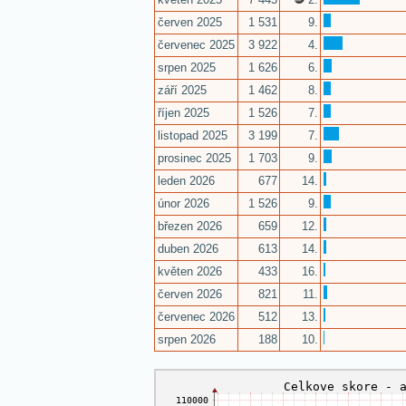
červen 2025
1 531
9.
červenec 2025
3 922
4.
srpen 2025
1 626
6.
září 2025
1 462
8.
říjen 2025
1 526
7.
listopad 2025
3 199
7.
prosinec 2025
1 703
9.
leden 2026
677
14.
únor 2026
1 526
9.
březen 2026
659
12.
duben 2026
613
14.
květen 2026
433
16.
červen 2026
821
11.
červenec 2026
512
13.
srpen 2026
188
10.