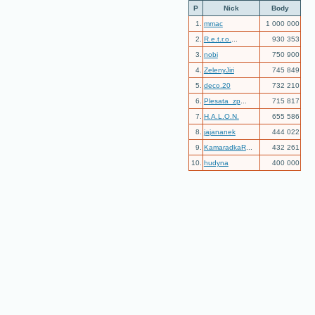
P
Nick
Body
1.
mmac
1 000 000
2.
R.e.t.r.o.
...
930 353
3.
nobi
750 900
4.
ZelenyJiri
745 849
5.
deco.20
732 210
6.
Plesata_zp
...
715 817
7.
H.A.L.O.N.
655 586
8.
jajananek
444 022
9.
KamaradkaR
...
432 261
10.
hudyna
400 000