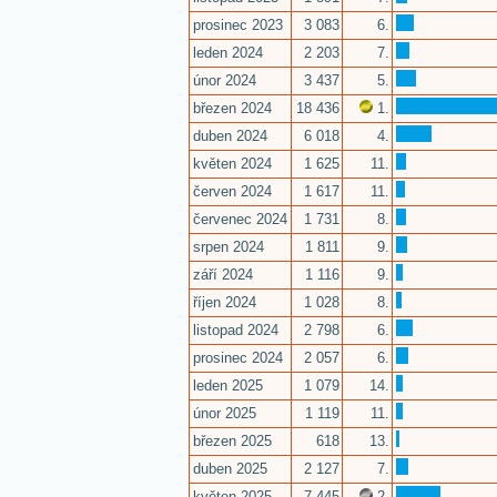
prosinec 2023
3 083
6.
leden 2024
2 203
7.
únor 2024
3 437
5.
březen 2024
18 436
1.
duben 2024
6 018
4.
květen 2024
1 625
11.
červen 2024
1 617
11.
červenec 2024
1 731
8.
srpen 2024
1 811
9.
září 2024
1 116
9.
říjen 2024
1 028
8.
listopad 2024
2 798
6.
prosinec 2024
2 057
6.
leden 2025
1 079
14.
únor 2025
1 119
11.
březen 2025
618
13.
duben 2025
2 127
7.
květen 2025
7 445
2.