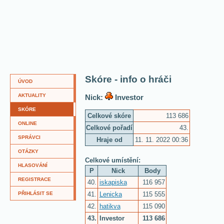
Skóre - info o hráči
ÚVOD
AKTUALITY
Nick:
Investor
SKÓRE
Celkové skóre
113 686
ONLINE
Celkové pořadí
43.
SPRÁVCI
Hraje od
11. 11. 2022 00:36
OTÁZKY
Celkové umístění:
HLASOVÁNÍ
P
Nick
Body
REGISTRACE
40.
iskapiska
116 957
41.
Lenicka
115 555
PŘIHLÁSIT SE
42.
hatikva
115 090
43.
Investor
113 686