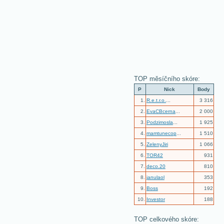
TOP měsíčního skóre:
P
Nick
Body
1.
R.e.t.r.o.
...
3 316
2.
EvaCBcerna
...
2 000
3.
Podzimosla
...
1 925
4.
mamtunecop
...
1 510
5.
ZelenyJiri
1 066
6.
TOR42
931
7.
deco.20
810
8.
janulaol
353
9.
Boss
192
10.
Investor
188
TOP celkového skóre: