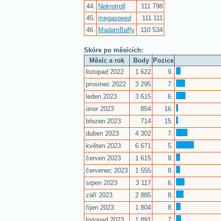
44.
Nekrotroll
111 798
45.
megaspeed
111 111
46.
MadamBaffy
110 534
Skóre po měsících:
Měsíc a rok
Body
Pozice
listopad 2022
1 622
9.
prosinec 2022
3 295
7.
leden 2023
3 615
6.
únor 2023
854
16.
březen 2023
714
15.
duben 2023
4 302
7.
květen 2023
6 671
5.
červen 2023
1 615
8.
červenec 2023
1 555
8.
srpen 2023
3 117
6.
září 2023
2 885
8.
říjen 2023
1 804
8.
listopad 2023
1 891
7.