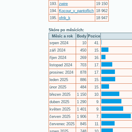
193.
zwire
19 150
194.
Kocour_v_pantoflich
18 962
195.
ofrik_k
18 947
Skóre po měsících:
Měsíc a rok
Body
Pozice
srpen 2024
10
41.
září 2024
450
15.
říjen 2024
269
16.
listopad 2024
703
17.
prosinec 2024
878
17.
leden 2025
886
15.
únor 2025
484
15.
březen 2025
1 150
10.
duben 2025
1 290
9.
květen 2025
1 401
9.
červen 2025
1 906
7.
červenec 2025
845
11.
srpen 2025
748
10.