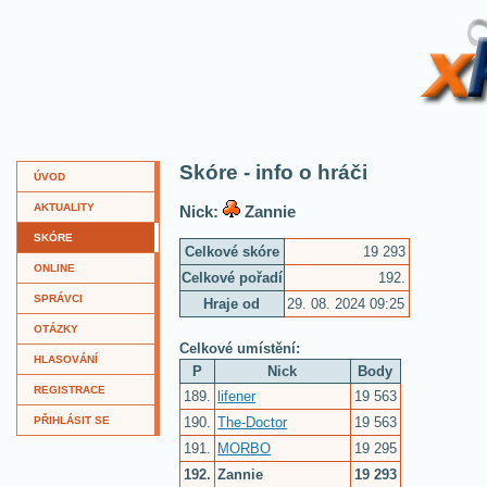
XKví
Skóre - info o hráči
ÚVOD
AKTUALITY
Nick:
Zannie
SKÓRE
Celkové skóre
19 293
ONLINE
Celkové pořadí
192.
SPRÁVCI
Hraje od
29. 08. 2024 09:25
OTÁZKY
Celkové umístění:
HLASOVÁNÍ
P
Nick
Body
REGISTRACE
189.
lifener
19 563
190.
The-Doctor
19 563
PŘIHLÁSIT SE
191.
MORBO
19 295
192.
Zannie
19 293