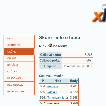
XKví
Skóre - info o hráči
ÚVOD
AKTUALITY
Nick:
nasceux
SKÓRE
Celkové skóre
3 268
ONLINE
Celkové pořadí
567.
SPRÁVCI
Hraje od
Dříve než 26. 9. 2005
OTÁZKY
Celkové umístění:
HLASOVÁNÍ
P
Nick
Body
REGISTRACE
564.
marticie
3 281
565.
Vaclau
3 270
PŘIHLÁSIT SE
566.
TyrionLannister
3 268
567.
nasceux
3 268