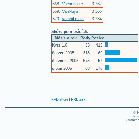
568.
Vochechule
3 267
569.
VanNuys
3 266
570.
veronika.aki
3 234
Skóre po měsících:
Měsíc a rok
Body
Pozice
Kvíz 1.0
53
412.
červen 2005
318
69.
červenec 2005
675
52.
srpen 2005
68
176.
RRD skore
|
RRD zisk
© 
Pow
Stránka 