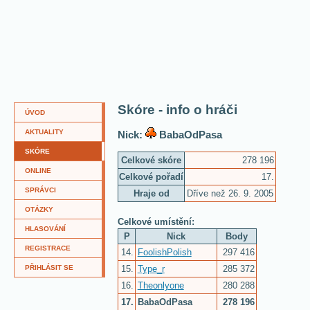
Skóre - info o hráči
ÚVOD
AKTUALITY
Nick:
BabaOdPasa
SKÓRE
Celkové skóre
278 196
ONLINE
Celkové pořadí
17.
SPRÁVCI
Hraje od
Dříve než 26. 9. 2005
OTÁZKY
Celkové umístění:
HLASOVÁNÍ
P
Nick
Body
REGISTRACE
14.
FoolishPolish
297 416
15.
Type_r
285 372
PŘIHLÁSIT SE
16.
Theonlyone
280 288
17.
BabaOdPasa
278 196