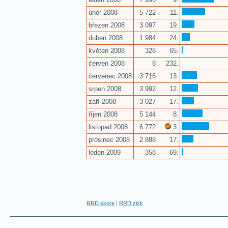
únor 2008
5 722
11.
březen 2008
3 097
19.
duben 2008
1 984
24.
květen 2008
328
65.
červen 2008
8
232.
červenec 2008
3 716
13.
srpen 2008
3 992
12.
září 2008
3 027
17.
říjen 2008
5 144
8.
listopad 2008
6 772
3.
prosinec 2008
2 888
17.
leden 2009
358
69.
RRD skore
|
RRD zisk