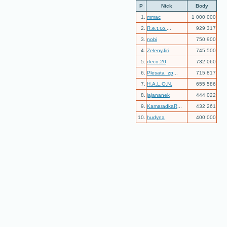
P
Nick
Body
1.
mmac
1 000 000
2.
R.e.t.r.o.
...
929 317
3.
nobi
750 900
4.
ZelenyJiri
745 500
5.
deco.20
732 060
6.
Plesata_zp
...
715 817
7.
H.A.L.O.N.
655 586
8.
jajananek
444 022
9.
KamaradkaR
...
432 261
10.
hudyna
400 000