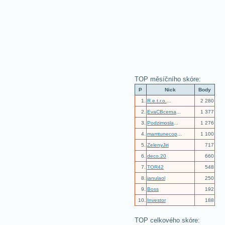
TOP měsíčního skóre:
P
Nick
Body
1.
R.e.t.r.o.
...
2 280
2.
EvaCBcerna
...
1 377
3.
Podzimosla
...
1 276
4.
mamtunecop
...
1 100
5.
ZelenyJiri
717
6.
deco.20
660
7.
TOR42
548
8.
janulaol
250
9.
Boss
192
10.
Investor
188
TOP celkového skóre: