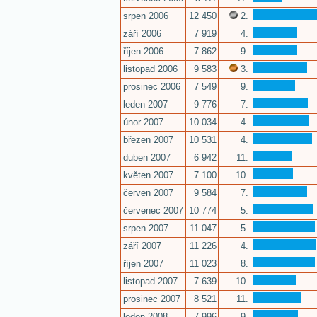
srpen 2006
12 450
2.
září 2006
7 919
4.
říjen 2006
7 862
9.
listopad 2006
9 583
3.
prosinec 2006
7 549
9.
leden 2007
9 776
7.
únor 2007
10 034
4.
březen 2007
10 531
4.
duben 2007
6 942
11.
květen 2007
7 100
10.
červen 2007
9 584
7.
červenec 2007
10 774
5.
srpen 2007
11 047
5.
září 2007
11 226
4.
říjen 2007
11 023
8.
listopad 2007
7 639
10.
prosinec 2007
8 521
11.
leden 2008
7 996
9.