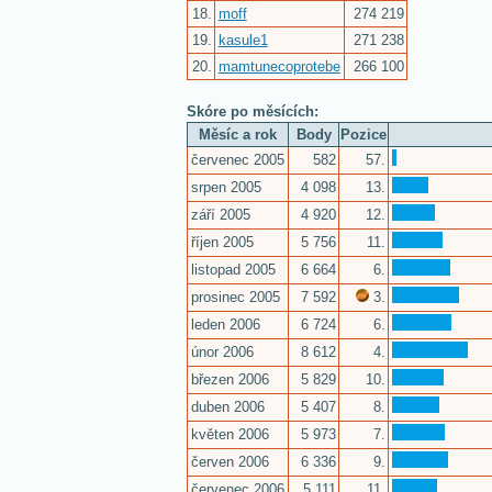
18.
moff
274 219
19.
kasule1
271 238
20.
mamtunecoprotebe
266 100
Skóre po měsících:
Měsíc a rok
Body
Pozice
červenec 2005
582
57.
srpen 2005
4 098
13.
září 2005
4 920
12.
říjen 2005
5 756
11.
listopad 2005
6 664
6.
prosinec 2005
7 592
3.
leden 2006
6 724
6.
únor 2006
8 612
4.
březen 2006
5 829
10.
duben 2006
5 407
8.
květen 2006
5 973
7.
červen 2006
6 336
9.
červenec 2006
5 111
11.