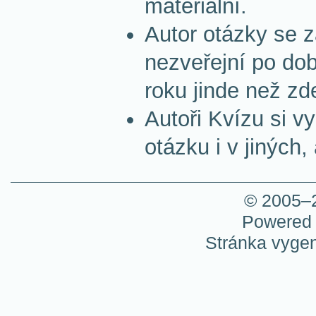
materiální.
Autor otázky se z
nezveřejní po do
roku jinde než zd
Autoři Kvízu si v
otázku i v jiných
© 2005–
Powered
Stránka vygen