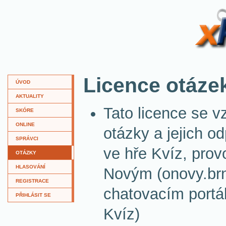
XKví
Licence otáze
ÚVOD
AKTUALITY
Tato licence se v
SKÓRE
ONLINE
otázky a jejich o
SPRÁVCI
ve hře Kvíz, pro
OTÁZKY
HLASOVÁNÍ
Novým (onovy.br
REGISTRACE
chatovacím portál
PŘIHLÁSIT SE
Kvíz)