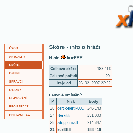
XKví
Skóre - info o hráči
ÚVOD
AKTUALITY
Nick:
kurEEE
SKÓRE
Celkové skóre
188 416
ONLINE
Celkové pořadí
29.
SPRÁVCI
Hraje od
26. 02. 2007 22:22
OTÁZKY
Celkové umístění:
HLASOVÁNÍ
P
Nick
Body
REGISTRACE
26.
certik-bertik001
246 143
27.
Nervikk
231 808
PŘIHLÁSIT SE
28.
Steppenwolf
214 847
29.
kurEEE
188 416