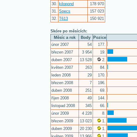
30.
kilopond
178 970
31.
Specs
157 023
32.
T613
150 921
Skóre po měsících:
Měsíc a rok
Body
Pozice
únor 2007
54
177.
březen 2007
3 954
19.
duben 2007
13 528
2.
květen 2007
263
84.
leden 2008
29
170.
březen 2008
7
196.
duben 2008
251
69.
říjen 2008
49
144.
listopad 2008
345
66.
únor 2009
4 228
8.
březen 2009
13 023
1.
duben 2009
20 230
1.
květen 2009
13 966
1.